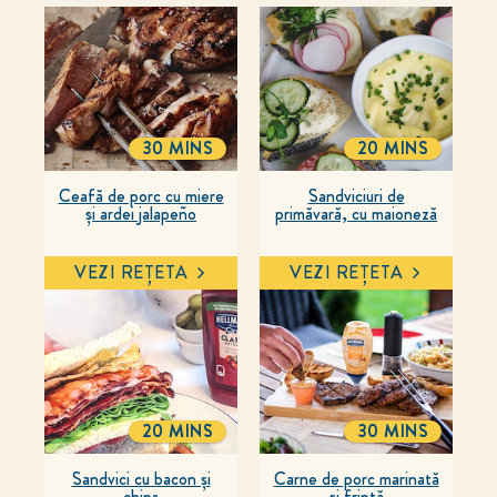
30 MINS
20 MINS
TOTALTIME
TOTALTIME
Ceafă de porc cu miere
Sandviciuri de
și ardei jalapeño
primăvară, cu maioneză
VEZI REȚETA
VEZI REȚETA
20 MINS
30 MINS
TOTALTIME
TOTALTIME
Sandvici cu bacon și
Carne de porc marinată
chips
și friptă