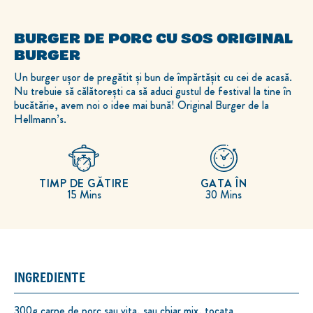
BURGER DE PORC CU SOS ORIGINAL
BURGER
Un burger ușor de pregătit și bun de împărtășit cu cei de acasă.
Nu trebuie să călătorești ca să aduci gustul de festival la tine în
bucătărie, avem noi o idee mai bună! Original Burger de la
Hellmann’s.
TIMP DE GĂTIRE
GATA ÎN
15 Mins
30 Mins
INGREDIENTE
300g carne de porc sau vita, sau chiar mix, tocata