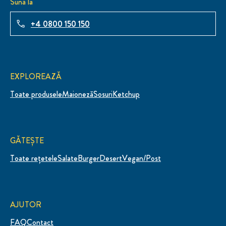
Sună la
+4 0800 150 150
EXPLOREAZĂ
Toate produsele
Maioneză
Sosuri
Ketchup
GĂTEȘTE
Toate rețetele
Salate
Burger
Desert
Vegan/Post
AJUTOR
FAQ
Contact