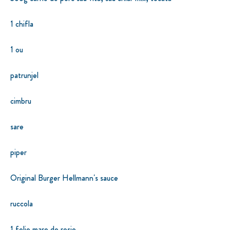
1 chifla
1 ou
patrunjel
cimbru
sare
piper
Original Burger Hellmann's sauce
ruccola
1 felie mare de rosie