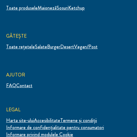
Toate produsele
Maioneză
Sosuri
Ketchup
GĂTEȘTE
Toate rețetele
Salate
Burger
Desert
Vegan/Post
AJUTOR
FAQ
Contact
LEGAL
Harta site-ului
Accesibilitate
Termene și condiții
Informare de confidenţialitate pentru consumatori
Administrare preferinte
Informare privind modulele Cookie