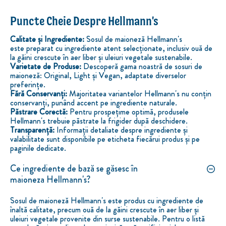
Puncte Cheie Despre Hellmann's
Calitate și Ingrediente:
Sosul de maioneză Hellmann's
este preparat cu ingrediente atent selecționate, inclusiv ouă de
la găini crescute în aer liber și uleiuri vegetale sustenabile.
Varietate de Produse:
Descoperă gama noastră de sosuri de
maioneză: Original, Light și Vegan, adaptate diverselor
preferințe.
Fără Conservanți:
Majoritatea variantelor Hellmann's nu conțin
conservanți, punând accent pe ingrediente naturale.
Păstrare Corectă:
Pentru prospețime optimă, produsele
Hellmann's trebuie păstrate la frigider după deschidere.
Transparență:
Informații detaliate despre ingrediente și
valabilitate sunt disponibile pe eticheta fiecărui produs și pe
paginile dedicate.
Ce ingrediente de bază se găsesc în
maioneza Hellmann's?
Sosul de maioneză Hellmann's este produs cu ingrediente de
înaltă calitate, precum ouă de la găini crescute în aer liber și
uleiuri vegetale provenite din surse sustenabile. Pentru o listă