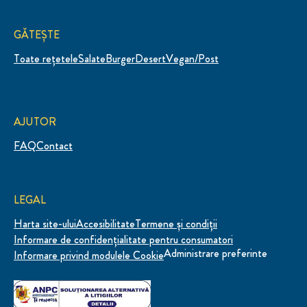
GĂTEȘTE
Toate rețetele
Salate
Burger
Desert
Vegan/Post
AJUTOR
FAQ
Contact
LEGAL
Harta site-ului
Accesibilitate
Termene și condiții
Informare de confidenţialitate pentru consumatori
Administrare preferinte
Informare privind modulele Cookie