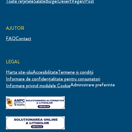
Toate rețetele
Salate
Burger
Desert
Vegan/Post
AJUTOR
FAQ
Contact
LEGAL
Harta site-ului
Accesibilitate
Termene și condiții
Informare de confidenţialitate pentru consumatori
Administrare preferinte
Informare privind modulele Cookie