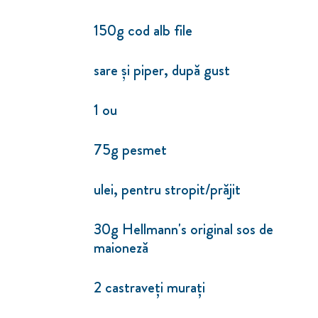
150g cod alb file
sare și piper, după gust
1 ou
75g pesmet
ulei, pentru stropit/prăjit
30g Hellmann's original sos de
maioneză
2 castraveți murați