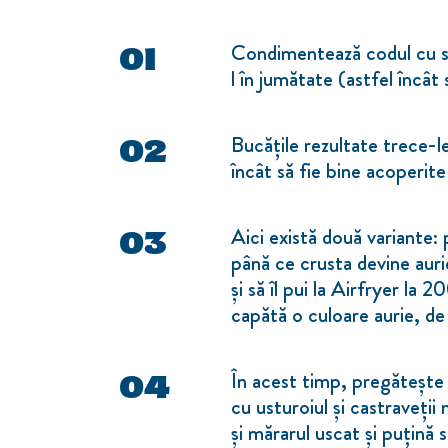
Condimentează codul cu sar
l în jumătate (astfel încât
Bucățile rezultate trece-l
încât să fie bine acoperite
Aici există două variante: p
până ce crusta devine aurie
și să îl pui la Airfryer l
capătă o culoare aurie, d
În acest timp, pregătește
cu usturoiul și castraveții
și mărarul uscat și puțină 