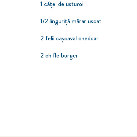
1 cățel de usturoi
1/2 linguriță mărar uscat
2 felii cașcaval cheddar
2 chifle burger