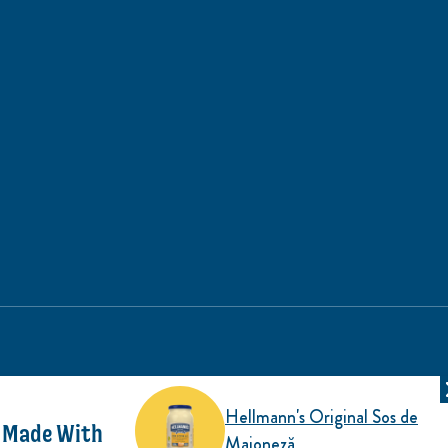
Hellmann's Original Sos de
Made With
Maioneză