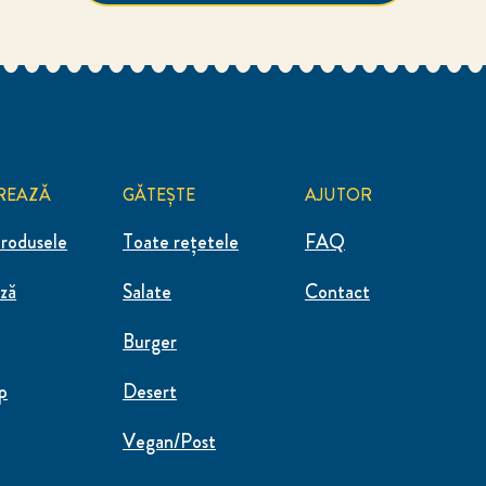
REAZĂ
GĂTEȘTE
AJUTOR
rodusele
Toate rețetele
FAQ
ză
Salate
Contact
Burger
p
Desert
Vegan/Post