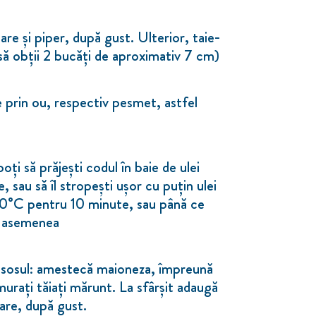
e și piper, după gust. Ulterior, taie-
 să obții 2 bucăți de aproximativ 7 cm)
e prin ou, respectiv pesmet, astfel
oți să prăjești codul în baie de ulei
, sau să îl stropești ușor cu puțin ulei
a 200°C pentru 10 minute, sau până ce
e asemenea
 sosul: amestecă maioneza, împreună
 murați tăiați mărunt. La sfârșit adaugă
sare, după gust.