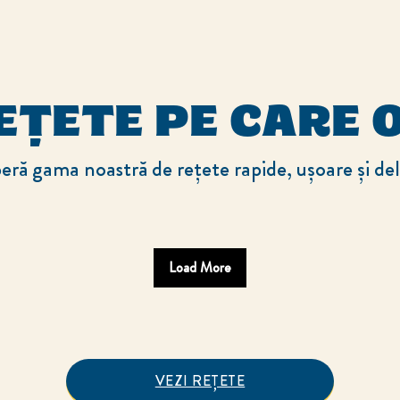
EȚETE PE CARE O
ră gama noastră de rețete rapide, ușoare și del
Load More
VEZI REȚETE