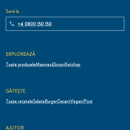
Sună la
+4 0800 150 150
EXPLOREAZĂ
Toate produsele
Maioneză
Sosuri
Ketchup
GĂTEȘTE
Toate rețetele
Salate
Burger
Desert
Vegan/Post
AJUTOR