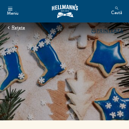
Caută
Meniu
Rețete
PRINTEAZĂ