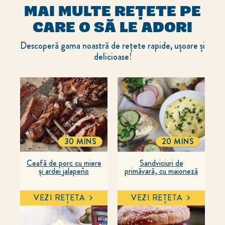
MAI MULTE REȚETE PE
CARE O SĂ LE ADORI
Descoperă gama noastră de rețete rapide, ușoare și
delicioase!
30 MINS
20 MINS
TOTALTIME
TOTALTIME
Ceafă de porc cu miere
Sandviciuri de
și ardei jalapeño
primăvară, cu maioneză
VEZI REȚETA
VEZI REȚETA