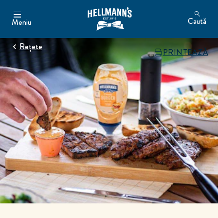
Caută
Meniu
Rețete
PRINTEAZĂ