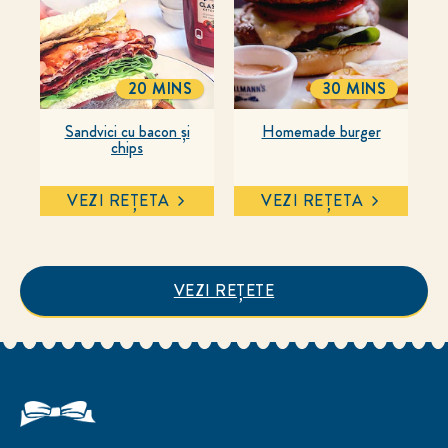
20 MINS
30 MINS
TOTALTIME
TOTALTIME
Sandvici cu bacon și
Homemade burger
chips
VEZI REȚETA
VEZI REȚETA
VEZI REȚETE