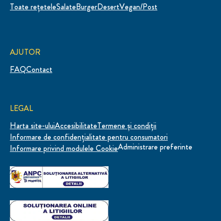
Toate rețetele
Salate
Burger
Desert
Vegan/Post
AJUTOR
FAQ
Contact
LEGAL
Harta site-ului
Accesibilitate
Termene și condiții
Informare de confidenţialitate pentru consumatori
Administrare preferinte
Informare privind modulele Cookie