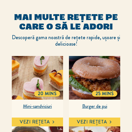
MAI MULTE REȚETE PE
CARE O SĂ LE ADORI
Descoperă gama noastră de rețete rapide, ușoare și
delicioase!
20 MINS
25 MINS
TOTALTIME
TOTALTIME
Mini-sandviciuri
Burger de pui
VEZI REȚETA
VEZI REȚETA