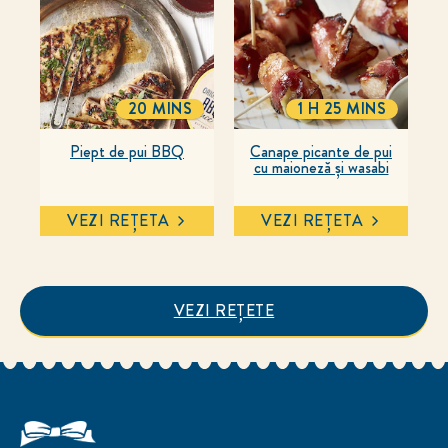
20 MINS
1 H 25 MINS
TOTALTIME
TOTALTIME
Piept de pui BBQ
Canape picante de pui
cu maioneză și wasabi
VEZI REȚETA
VEZI REȚETA
VEZI REȚETE