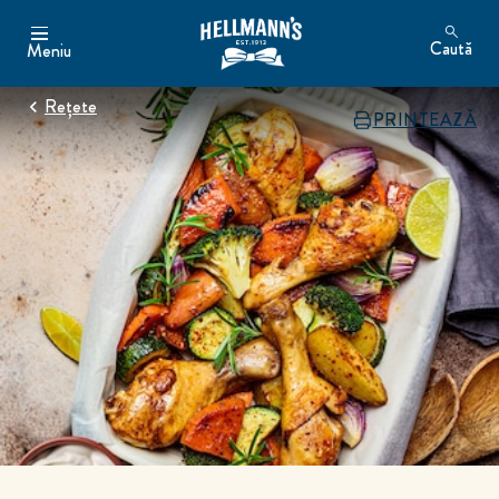
Caută
Meniu
Rețete
PRINTEAZĂ