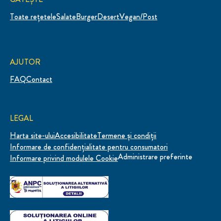
Toate rețetele
Salate
Burger
Desert
Vegan/Post
AJUTOR
FAQ
Contact
LEGAL
Harta site-ului
Accesibilitate
Termene și condiții
Informare de confidenţialitate pentru consumatori
Administrare preferinte
Informare privind modulele Cookie