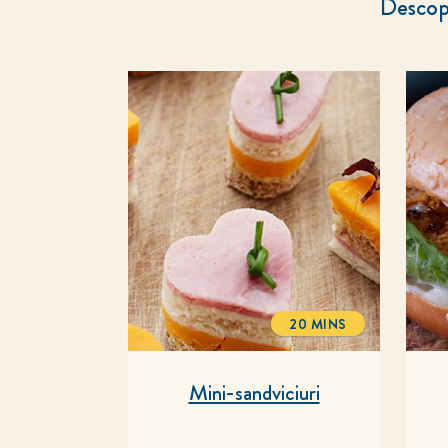
Descope
20 MINS
TOTALTIME
Mini-sandviciuri