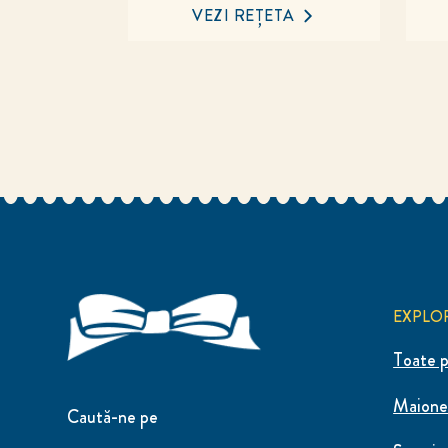
VEZI REȚETA
EXPLO
Toate p
Maione
Caută-ne pe