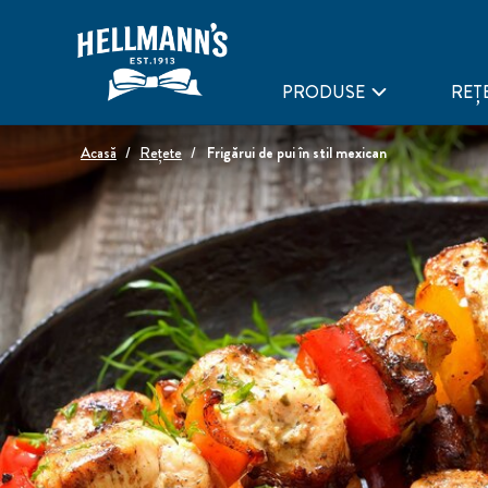
PRODUSE
REȚ
Acasă
Rețete
Frigărui de pui în stil mexican