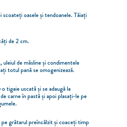
oi scoateți oasele și tendoanele. Tăiați
ucăți de 2 cm.
, uleiul de măsline și condimentele
ați totul pană se omogenizează.
-o tigaie uscată și se adaugă la
de carne în pastă și apoi plasați-le pe
egumele.
 pe grătarul preîncălzit și coaceți timp