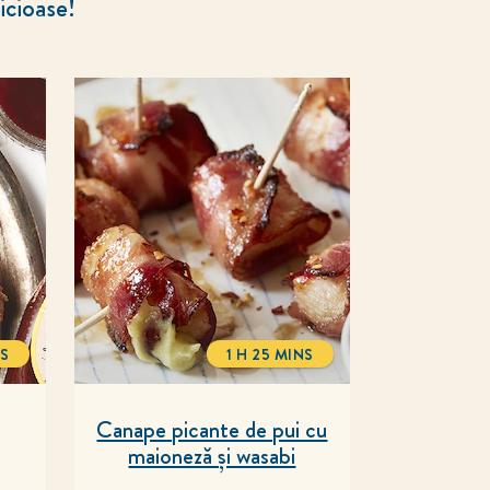
icioase!
S
1 H 25 MINS
ALTIME
TOTALTIME
Canape picante de pui cu
maioneză și wasabi