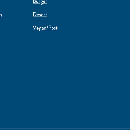
Burger
p
Desert
Vegan/Post