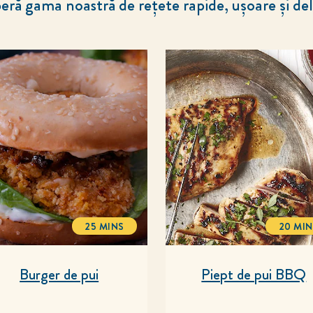
ră gama noastră de rețete rapide, ușoare și del
25 MINS
20 MIN
TOTALTIME
TOT
Burger de pui
Piept de pui BBQ