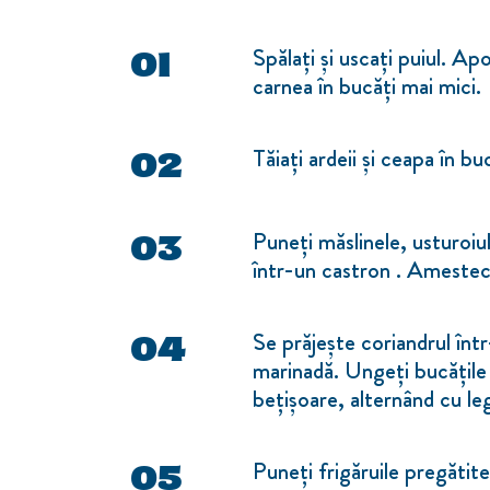
Spălați și uscați puiul. Ap
carnea în bucăți mai mici.
Tăiați ardeii și ceapa în b
Puneți măslinele, usturoiul
într-un castron . Amestec
Se prăjește coriandrul într
marinadă. Ungeți bucățile 
bețișoare, alternând cu l
Puneți frigăruile pregătite