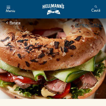
Caută
Meniu
Rețete
PRINTEAZĂ