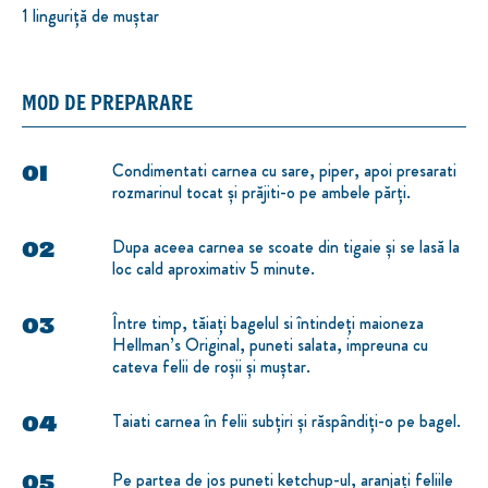
1 linguriță de muștar
MOD DE PREPARARE
Condimentati carnea cu sare, piper, apoi presarati
rozmarinul tocat și prăjiti-o pe ambele părți.
Dupa aceea carnea se scoate din tigaie și se lasă la
loc cald aproximativ 5 minute.
Între timp, tăiați bagelul si întindeți maioneza
Hellman’s Original, puneti salata, impreuna cu
cateva felii de roșii și muștar.
Taiati carnea în felii subțiri și răspândiți-o pe bagel.
Pe partea de jos puneti ketchup-ul, aranjați feliile