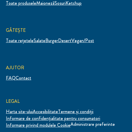
Toate produsele
Maioneză
Sosuri
Ketchup
GĂTEȘTE
Toate rețetele
Salate
Burger
Desert
Vegan/Post
AJUTOR
FAQ
Contact
LEGAL
Harta site-ului
Accesibilitate
Termene și condiții
Informare de confidenţialitate pentru consumatori
Administrare preferinte
Informare privind modulele Cookie