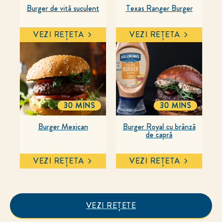
Burger de vită suculent
Texas Ranger Burger
VEZI REȚETA
VEZI REȚETA
30 MINS
30 MINS
TOTALTIME
TOTALTIME
Burger Mexican
Burger Royal cu brânză
de capră
VEZI REȚETA
VEZI REȚETA
VEZI REȚETE