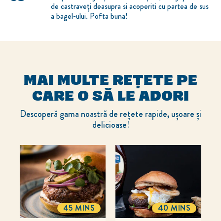
de castraveți deasupra si acoperiti cu partea de sus
a bagel-ului. Pofta buna!
MAI MULTE REȚETE PE
CARE O SĂ LE ADORI
Descoperă gama noastră de rețete rapide, ușoare și
delicioase!
45 MINS
40 MINS
TOTALTIME
TOTALTIME