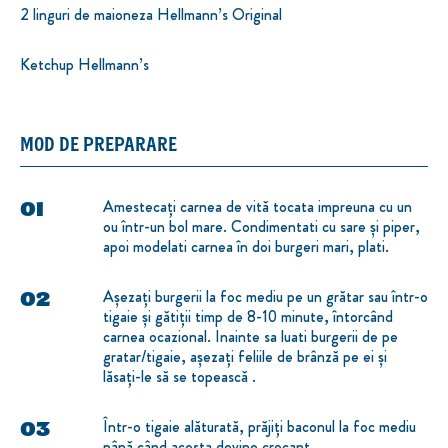
2 linguri de maioneza Hellmann’s Original
Ketchup Hellmann’s
MOD DE PREPARARE
Amestecați carnea de vită tocata impreuna cu un
ou într-un bol mare. Condimentati cu sare și piper,
apoi modelati carnea în doi burgeri mari, plati.
Așezați burgerii la foc mediu pe un grătar sau într-o
tigaie și gătiții timp de 8-10 minute, întorcând
carnea ocazional. Inainte sa luati burgerii de pe
gratar/tigaie, așezați feliile de brânză pe ei și
lăsați-le să se topească .
Într-o tigaie alăturată, prăjiți baconul la foc mediu
până când acesta devine crocant.