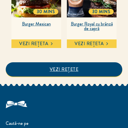
30 MINS
30 MINS
TOTALTIME
TOTALTIME
Burger Mexican
Burger Royal cu brânză
de capră
VEZI REȚETA
VEZI REȚETA
VEZI REȚETE
Caută-ne pe