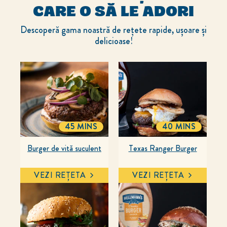
CARE O SĂ LE ADORI
Descoperă gama noastră de rețete rapide, ușoare și
delicioase!
45 MINS
40 MINS
TOTALTIME
TOTALTIME
Burger de vită suculent
Texas Ranger Burger
VEZI REȚETA
VEZI REȚETA