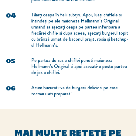
Tăiați ceapa în felii subțiri. Apoi, luați chiflele și
întindeți pe ele maioneza Hellmann’s Original
urmand sa așezați ceapa pe partea inferioara a
fiecărei chifle si dupa aceea, așezați burgerul topit
cu brânză urmat de baconul prajit, rosia și ketchup-
ul Hellmann’s.
Pe partea de sus a chiflei puneti maioneza
Hellmann’s Original si apoi asezati-o peste partea
de jos a chiflei.
Acum bucurati-va de burgerii deliciosi pe care
tocmai i-ati preparat!
MAI MULTE REȚETE PE