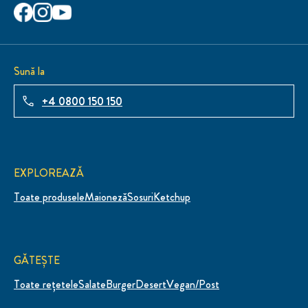
Sună la
+4 0800 150 150
EXPLOREAZĂ
Toate produsele
Maioneză
Sosuri
Ketchup
GĂTEȘTE
Toate rețetele
Salate
Burger
Desert
Vegan/Post