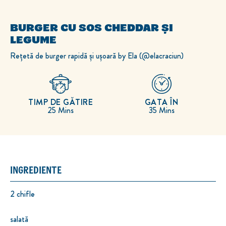
BURGER CU SOS CHEDDAR ȘI
LEGUME
Rețetă de burger rapidă și ușoară by Ela (@elacraciun)
TIMP DE GĂTIRE
GATA ÎN
25 Mins
35 Mins
INGREDIENTE
2 chifle
salată