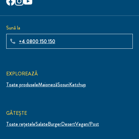
Sună la
+4 0800 150 150
EXPLOREAZĂ
Toate produsele
Maioneză
Sosuri
Ketchup
GĂTEȘTE
Toate rețetele
Salate
Burger
Desert
Vegan/Post