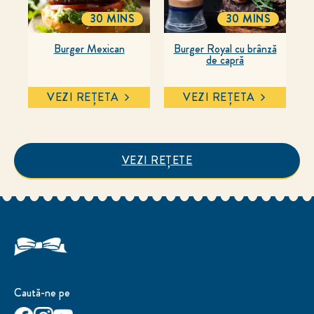
30 MINS
30 MINS
TOTALTIME
TOTALTIME
Burger Mexican
Burger Royal cu brânză
de capră
VEZI REȚETA
VEZI REȚETA
VEZI REȚETE
Caută-ne pe