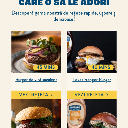
CARE O SĂ LE ADORI
Descoperă gama noastră de rețete rapide, ușoare și
delicioase!
45 MINS
40 MINS
TOTALTIME
TOTALTIME
Burger de vită suculent
Texas Ranger Burger
VEZI REȚETA
VEZI REȚETA