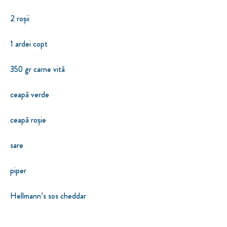
2 roșii
1 ardei copt
350 gr carne vită
ceapă verde
ceapă roșie
sare
piper
Hellmann’s sos cheddar